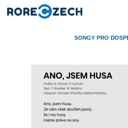
S
k
i
p
t
SONGY PRO DOSP
o
c
o
n
t
e
n
t