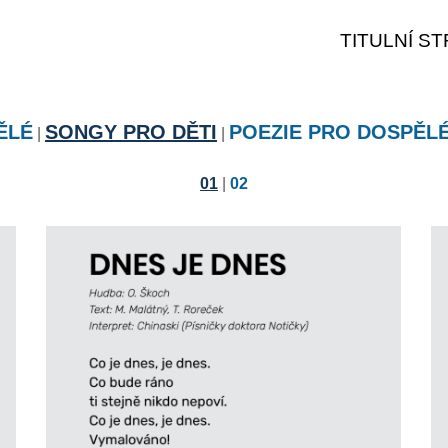
TITULNÍ S
ĚLÉ
SONGY PRO DĚTI
POEZIE PRO DOSPĚL
|
|
01
|
02