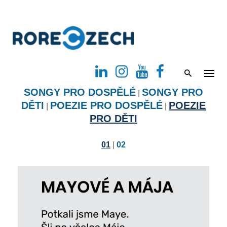
S
k
i
p
t
o
SONGY PRO DOSPĚLÉ
SONGY PRO
|
c
DĚTI
POEZIE PRO DOSPĚLÉ
POEZIE
|
|
o
PRO DĚTI
n
t
01
|
02
e
n
t