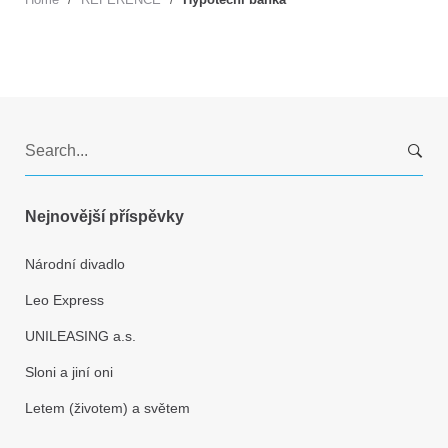
S
e
a
r
Nejnovější příspěvky
c
h
Národní divadlo
f
Leo Express
o
r
UNILEASING a.s.
:
Sloni a jiní oni
Letem (životem) a světem