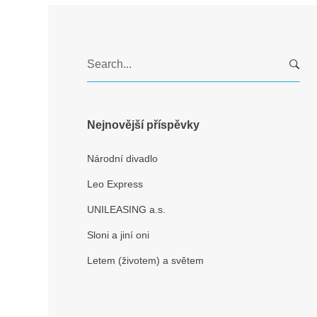
S
e
a
r
c
Nejnovější příspěvky
h
f
Národní divadlo
o
Leo Express
r
:
UNILEASING a.s.
Sloni a jiní oni
Letem (životem) a světem