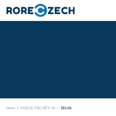
S
k
i
p
t
o
c
o
n
t
e
n
t
Home
/
POEZIE PRO DĚTI 02
/
ŽELVA