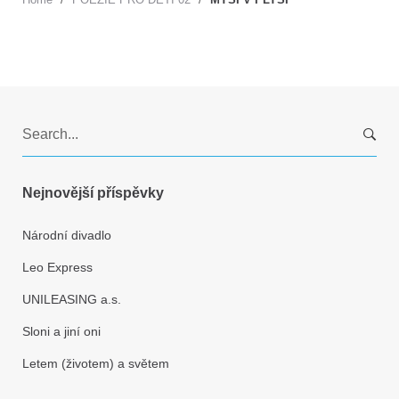
S
e
a
r
Nejnovější příspěvky
c
h
Národní divadlo
f
Leo Express
o
r
UNILEASING a.s.
:
Sloni a jiní oni
Letem (životem) a světem