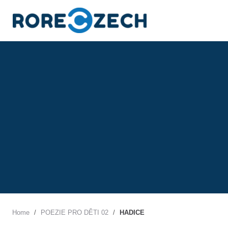
S
k
i
p
t
o
c
o
n
t
e
n
t
Home
/
POEZIE PRO DĚTI 02
/
HADICE