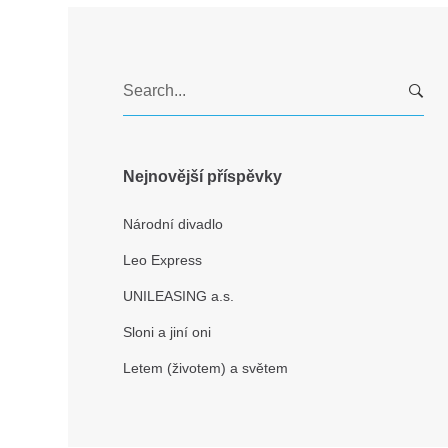
S
e
a
r
c
Nejnovější příspěvky
h
f
Národní divadlo
o
Leo Express
r
:
UNILEASING a.s.
Sloni a jiní oni
Letem (životem) a světem