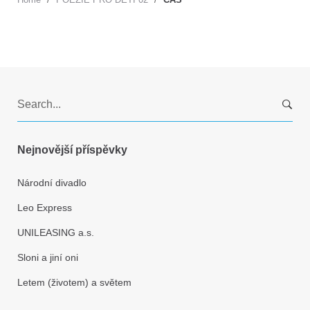
S
e
a
r
Nejnovější příspěvky
c
h
Národní divadlo
f
Leo Express
o
r
UNILEASING a.s.
:
Sloni a jiní oni
Letem (životem) a světem