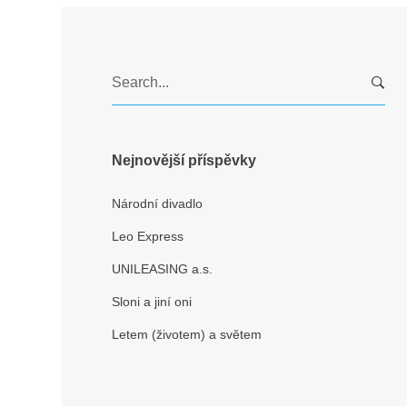
S
e
a
r
c
Nejnovější příspěvky
h
f
Národní divadlo
o
Leo Express
r
:
UNILEASING a.s.
Sloni a jiní oni
Letem (životem) a světem