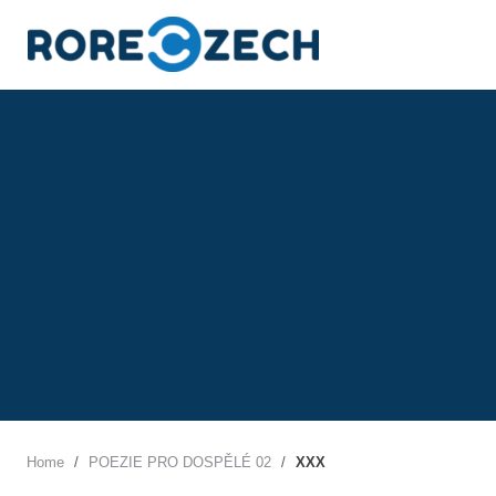
S
k
i
p
t
o
c
o
n
t
e
n
t
Home
/
POEZIE PRO DOSPĚLÉ 02
/
XXX