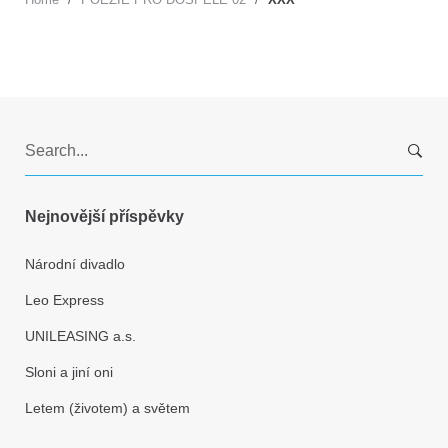
S
e
a
r
Nejnovější příspěvky
c
h
Národní divadlo
f
Leo Express
o
r
UNILEASING a.s.
:
Sloni a jiní oni
Letem (životem) a světem