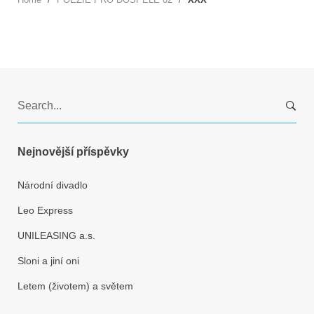
S
e
a
r
Nejnovější příspěvky
c
h
Národní divadlo
f
Leo Express
o
r
UNILEASING a.s.
:
Sloni a jiní oni
Letem (životem) a světem