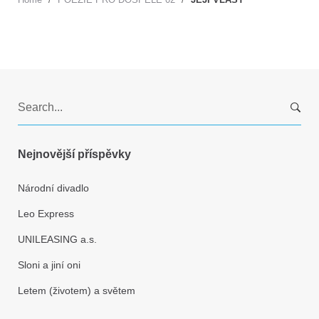
S
e
a
r
Nejnovější příspěvky
c
h
Národní divadlo
f
Leo Express
o
r
UNILEASING a.s.
:
Sloni a jiní oni
Letem (životem) a světem