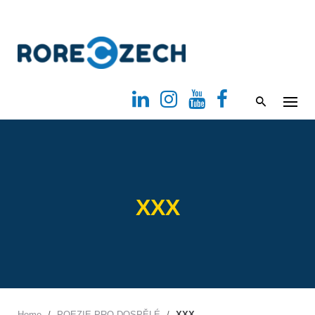
S
k
i
p
t
o
c
o
n
t
XXX
e
n
t
Home
/
POEZIE PRO DOSPĚLÉ
/
XXX