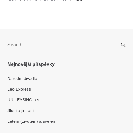
S
e
a
r
Nejnovější příspěvky
c
h
Národní divadlo
f
Leo Express
o
r
UNILEASING a.s.
:
Sloni a jiní oni
Letem (životem) a světem