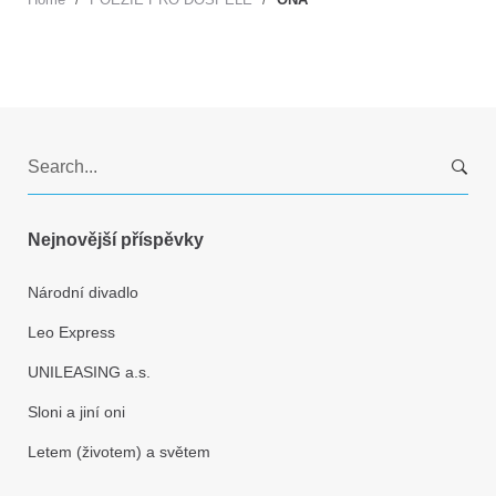
S
e
a
r
Nejnovější příspěvky
c
h
Národní divadlo
f
Leo Express
o
r
UNILEASING a.s.
:
Sloni a jiní oni
Letem (životem) a světem