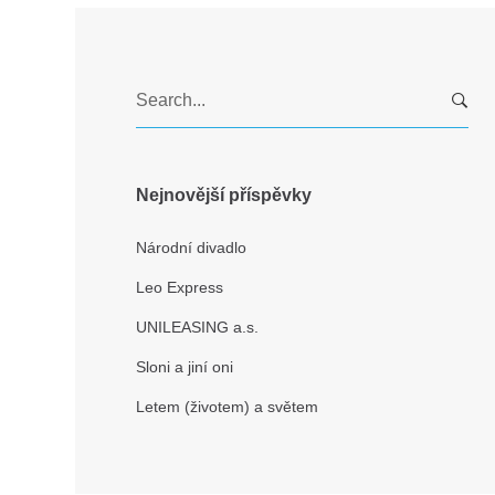
S
e
a
r
c
Nejnovější příspěvky
h
f
Národní divadlo
o
Leo Express
r
:
UNILEASING a.s.
Sloni a jiní oni
Letem (životem) a světem