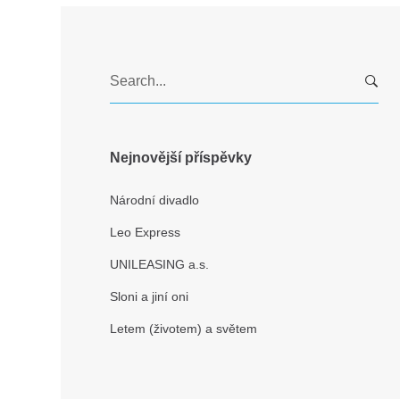
S
e
a
r
c
Nejnovější příspěvky
h
f
Národní divadlo
o
Leo Express
r
:
UNILEASING a.s.
Sloni a jiní oni
Letem (životem) a světem