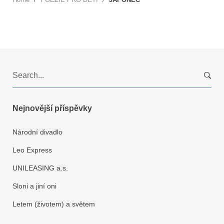
S
e
a
r
Nejnovější příspěvky
c
h
Národní divadlo
f
Leo Express
o
r
UNILEASING a.s.
:
Sloni a jiní oni
Letem (životem) a světem