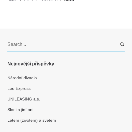
S
e
a
r
Nejnovější příspěvky
c
h
Národní divadlo
f
Leo Express
o
r
UNILEASING a.s.
:
Sloni a jiní oni
Letem (životem) a světem