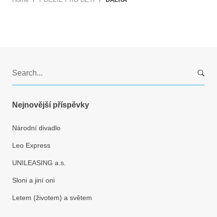
S
e
a
r
Nejnovější příspěvky
c
h
Národní divadlo
f
Leo Express
o
r
UNILEASING a.s.
:
Sloni a jiní oni
Letem (životem) a světem