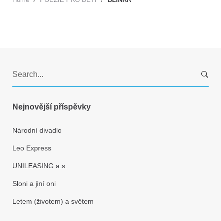
S
e
a
r
Nejnovější příspěvky
c
h
Národní divadlo
f
Leo Express
o
r
UNILEASING a.s.
:
Sloni a jiní oni
Letem (životem) a světem