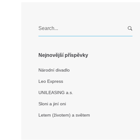
S
e
a
r
c
Nejnovější příspěvky
h
f
Národní divadlo
o
Leo Express
r
:
UNILEASING a.s.
Sloni a jiní oni
Letem (životem) a světem